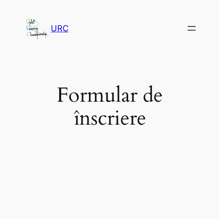
Sari
la
URC
conținut
Formular de
înscriere