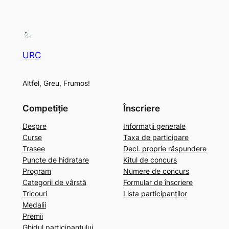
URC
Altfel, Greu, Frumos!
Competiție
Înscriere
Despre
Informații generale
Curse
Taxa de participare
Trasee
Decl. proprie răspundere
Puncte de hidratare
Kitul de concurs
Program
Numere de concurs
Categorii de vârstă
Formular de înscriere
Tricouri
Lista participanților
Medalii
Premii
Ghidul participantului