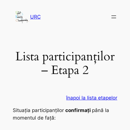
Sari
la
URC
conținut
Lista participanților
– Etapa 2
înapoi la lista etapelor
Situația participanților
confirmați
până la
momentul de față: